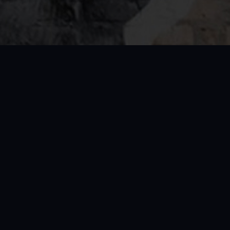
е досягти своїх цілей у спорті. Ми
й і дорослих. Наші
тренери
–
 техніку та витривалість.
льний підхід до кожного клієнта.
спорті разом із нами!