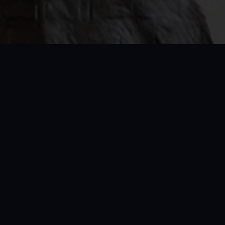
Смідюк Академія – це сучасний спо
пропонуємо
індивідуальні 
професіонали з багаторіч
Заняття в Смідюк Академії – це 
Приєднуйтесь до нас 