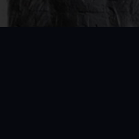
Smidyuk Academy
Професійні тренування в Києві та Ірпені
ртивний простір у Києві (Печерськ) та Ірпені, де кожен мож
тренування
,
групові заняття
та комплексні програми для діте
ним досвідом, які допоможуть покращити фізичну підготовку,
інноваційний підхід, сучасні методики
тренувань
та персона
у Києві (Печерськ) або Ірпені та досягайте нових вершин у 
Київ (Протасів, Печерськ), Ірпінь